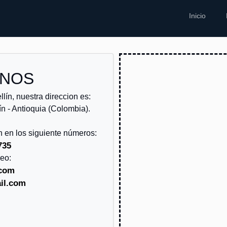
Inicio
ANOS
ín, nuestra direccion es:
n - Antioquia (Colombia).
 en los siguiente números:
735
reo:
.com
il.com