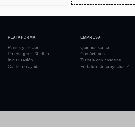
PLATAFORMA
EMPRESA
Planes y precios
Quiénes somos
Prueba gratis 30 días
Contáctanos
Iniciar sesión
Trabaja con nosotros
Centro de ayuda
Portafolio de proyectos